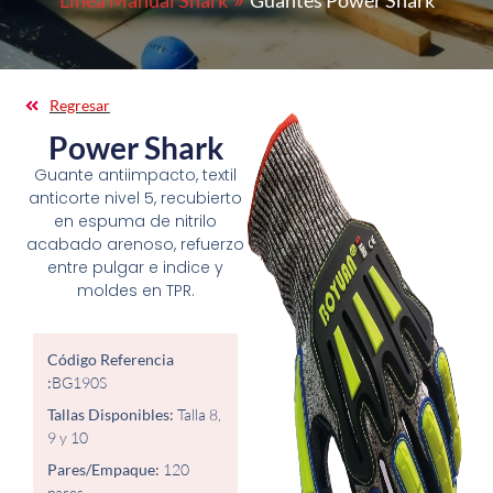
Línea Manual Shark
Guantes Power Shark
Regresar
Power Shark
Guante antiimpacto, textil
anticorte nivel 5, recubierto
en espuma de nitrilo
acabado arenoso, refuerzo
entre pulgar e indice y
moldes en TPR.
Código Referencia
:
BG190S
Tallas Disponibles:
Talla 8,
9 y 10
Pares/Empaque:
120
pares