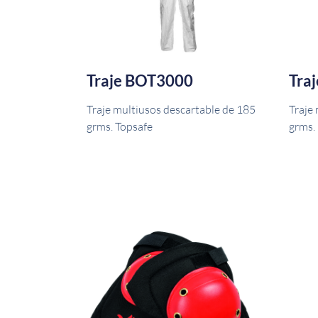
Traje BOT3000
Tra
Traje multiusos descartable de 185
Traje
grms. Topsafe
grms.