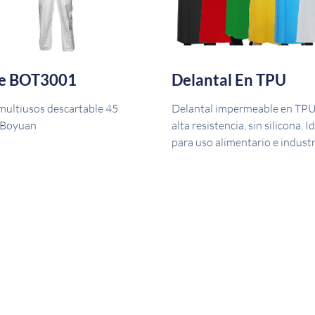
je BOT3001
Delantal En TPU
 multiusos descartable 45
Delantal impermeable en TPU
 Boyuan
alta resistencia, sin silicona. I
para uso alimentario e industr