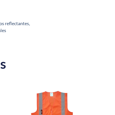
os reflectantes,
ales
s