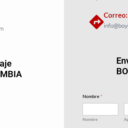
Correo:
info@boyu
om
En
aje
BO
OMBIA
Nombre
*
Nombre
Ap