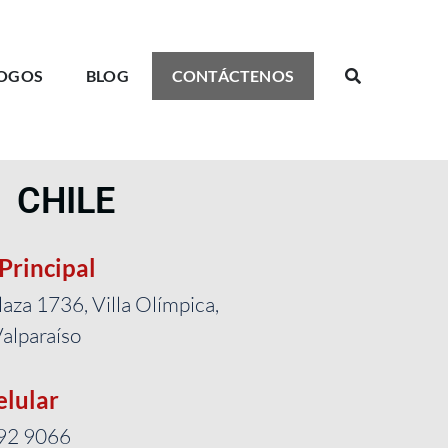
OGOS
BLOG
CONTÁCTENOS
CHILE
 Principal
aza 1736, Villa Olímpica,
alparaíso
elular
92 9066