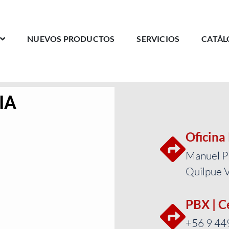
NUEVOS PRODUCTOS
SERVICIOS
CATÁL
IA
Oficina
Manuel Pl
Quilpue V
PBX | C
+56 9 44