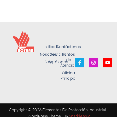
Inicio
Productos
Contáctenos
Nosotros
Servicios
Puntos
de
Blog
Catálogos
Atención
Oficina
Principal
Copyright © 2026 Elementos De Protección Industrial -
WordPress Theme : By
Sparkle WP