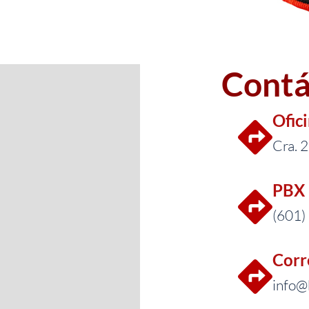
Contá
Ofic
Cra. 
PBX 
(601)
Corr
info@