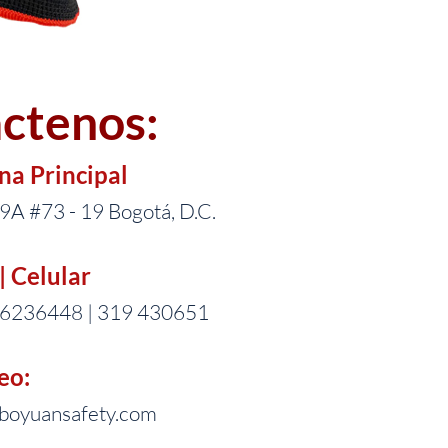
ctenos:
ina Principal
29A #73 - 19 Bogotá, D.C.
| Celular
 6236448 | 319 430651
eo:
boyuansafety.com