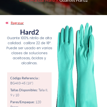
Línea Manual Hard
Guantes Hard2
Regresar
Hard2
Guante 100% nitrilo de alta
calidad. calibre 22 de 18″.
Puede ser usado en varias
clases de soluciones
aceitosas, ácidas y
alcalinas.
Código Referencia :
BG483-45 (18")
Tallas Disponibles:
Talla 8,
9 y 10
Pares/Empaque:
120
Pares