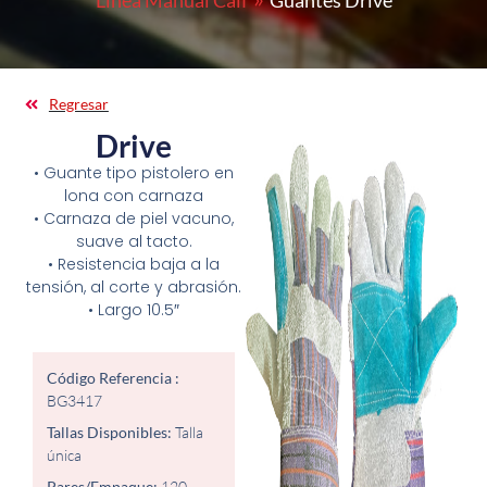
Línea Manual Calf
Guantes Drive
Regresar
Drive
• Guante tipo pistolero en
lona con carnaza
• Carnaza de piel vacuno,
suave al tacto.
• Resistencia baja a la
tensión, al corte y abrasión.
• Largo 10.5″
Código Referencia :
BG3417
Tallas Disponibles:
Talla
única
Pares/Empaque:
120