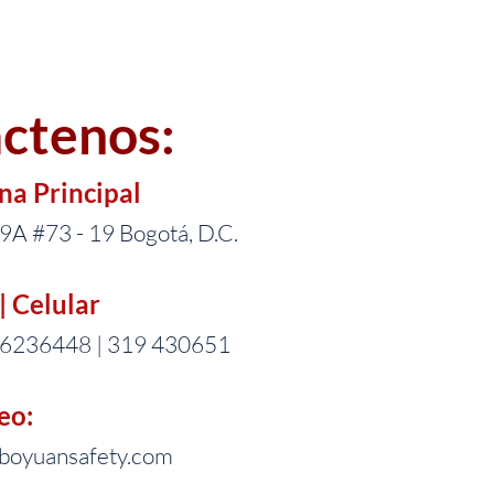
ctenos:
ina Principal
29A #73 - 19 Bogotá, D.C.
| Celular
 6236448 | 319 430651
eo:
boyuansafety.com