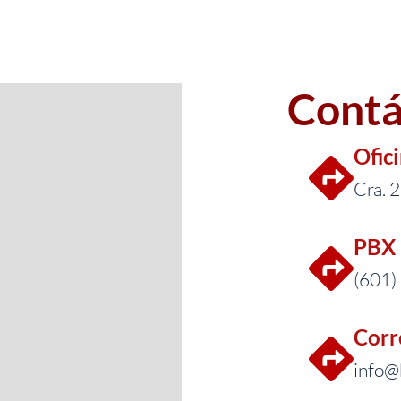
Contá
Ofic
Cra. 
PBX 
(601)
Corr
info@