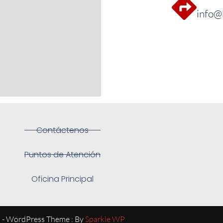
info@
Contáctenos
Puntos de Atención
Oficina Principal
l - WordPress Theme : By
Sparkle WP