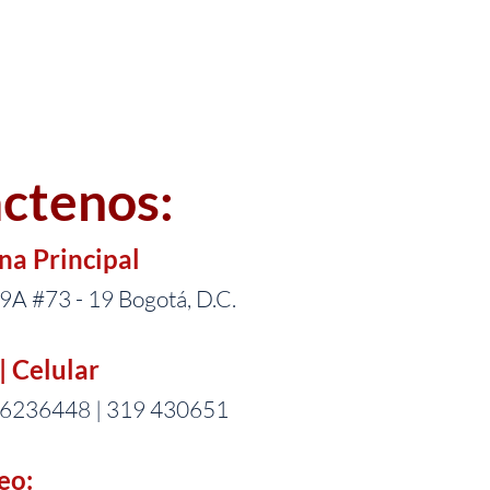
ctenos:
ina Principal
29A #73 - 19 Bogotá, D.C.
| Celular
 6236448 | 319 430651
eo: