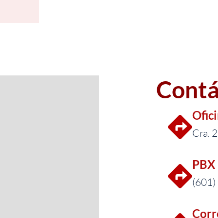
Contá
Ofic
Cra. 
PBX 
(601)
Corr