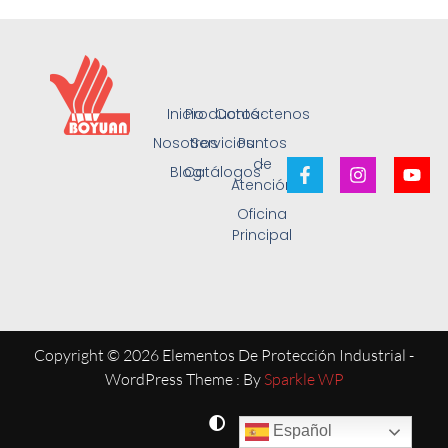
Inicio
Productos
Contáctenos
Nosotros
Servicios
Puntos
de
Blog
Catálogos
Atención
Oficina
Principal
Copyright © 2026 Elementos De Protección Industrial -
WordPress Theme : By
Sparkle WP
Español