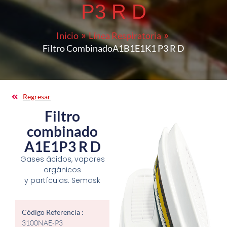
P3 R D
Inicio
Línea Respiratoria
Filtro CombinadoA1B1E1K1 P3 R D
Regresar
Filtro
combinado
A1E1P3 R D
Gases ácidos, vapores
orgánicos
y partículas. Semask
Código Referencia :
3100NAE-P3