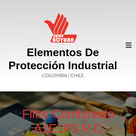
Saltar
Al
Contenido
Elementos De
Protección Industrial
COLOMBIA | CHILE
Filtro Combinado
A1E1P3 R D