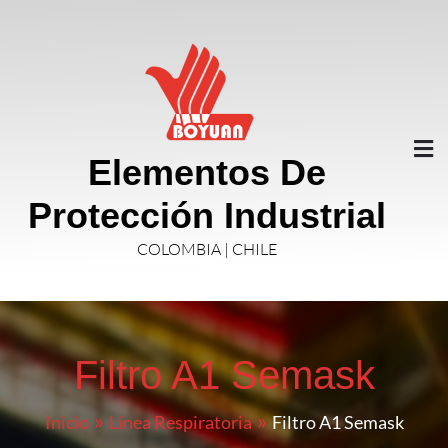
Elementos De
Protección Industrial
COLOMBIA | CHILE
Filtro A1 Semask
Inicio
Línea Respiratoria
Filtro A1 Semask