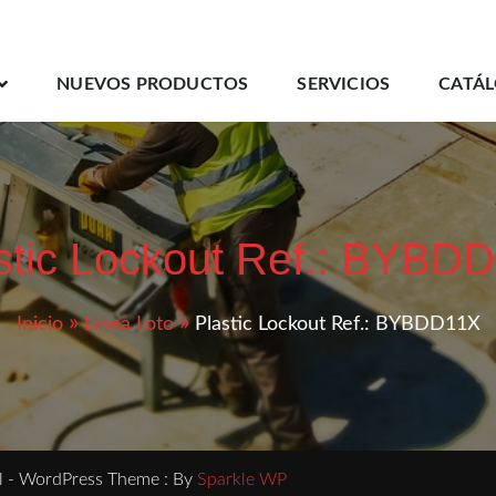
NUEVOS PRODUCTOS
SERVICIOS
CATÁ
stic Lockout Ref.: BYBD
Inicio
Línea Loto
Plastic Lockout Ref.: BYBDD11X
l - WordPress Theme : By
Sparkle WP