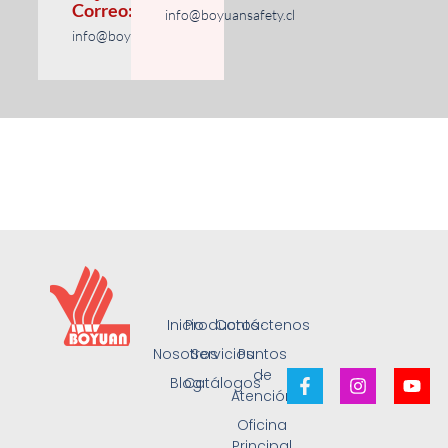
Correo:
info@boyuansafety.cl
info@boyuansafety.com
Inicio
Productos
Contáctenos
Nosotros
Servicios
Puntos
de
Blog
Catálogos
Atención
Oficina
Principal