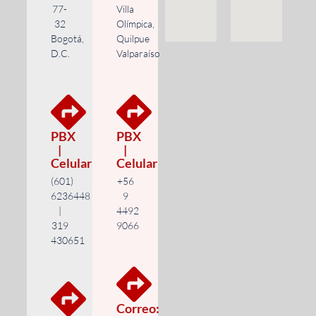
77-
Villa
32
Olímpica,
Bogotá,
Quilpue
D.C.
Valparaíso
PBX
PBX
|
|
Celular
Celular
(601)
+56
6236448
9
|
4492
319
9066
430651
Correo: