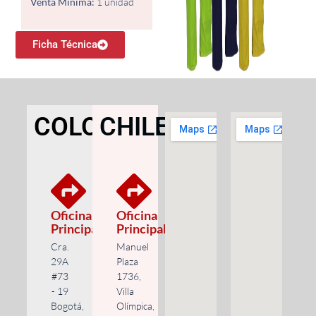
Venta Mínima:
1 unidad
Ficha Técnica
COLOMBIA
CHILE
Oficina
Oficina
Principal
Principal
Cra.
Manuel
29A
Plaza
#73
1736,
- 19
Villa
Bogotá,
Olímpica,