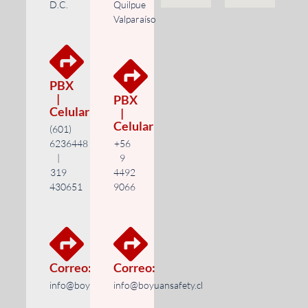
D.C.
Quilpue
Valparaíso
PBX
|
PBX
Celular
|
Celular
(601)
6236448
+56
|
9
319
4492
430651
9066
Correo:
Correo:
info@boyuansafety.com
info@boyuansafety.cl