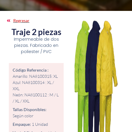
Regresar
Traje 2 piezas
Impermeable de dos
piezas. Fabricado en
poliester / PVC
Código Referencia :
Amarillo: NA8100315: XL
Azul: NA8100314 : XL /
XXL
Neón: NA8100112 : M / L
/ XL / XXL
Tallas Disponibles:
Según color
Empaque:
1 Unidad