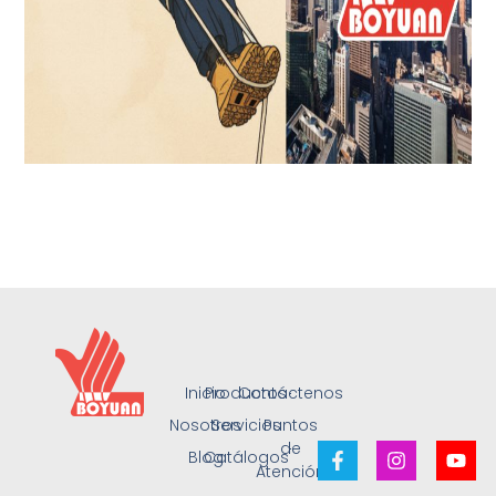
Inicio
Productos
Contáctenos
Nosotros
Servicios
Puntos
de
Blog
Catálogos
Atención