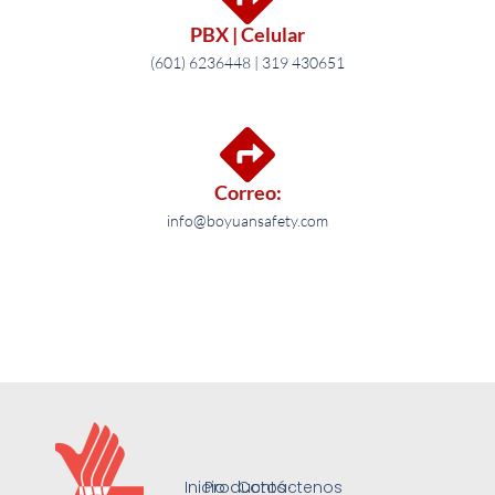
PBX | Celular
(601) 6236448 | 319 430651
Correo:
info@boyuansafety.com
Inicio
Productos
Contáctenos