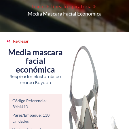
Inicio
Línea Respiratoria
Media Mascara Facial Economica
Regresar
Media mascara
facial
económica
Respirador elastomérico
marca Boyuan
Código Referencia :
BYM410
Pares/Empaque:
110
Unidades