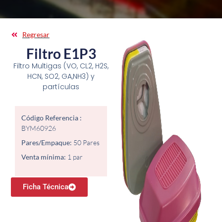
Regresar
Filtro E1P3
Filtro Multigas (VO, CL2, H2S,
HCN, SO2, GA,NH3) y
partículas
Código Referencia :
BYM60926
Pares/Empaque:
50 Pares
Venta mínima:
1 par
Ficha Técnica