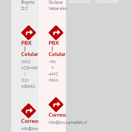
Bogotá,
Quilpue
D.C.
Valparaíso
PBX
PBX
|
|
Celular
Celular
(601)
+56
6236448
9
|
4492
319
9066
430651
Correo:
Correo:
info@boyuansafety.cl
info@boyuansafety.com