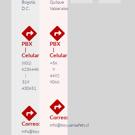
Bogotá,
Quilpue
D.C.
Valparaíso
PBX
PBX
|
|
Celular
Celular
(601)
+56
6236448
9
|
4492
319
9066
430651
Correo:
Correo:
info@boyuansafety.cl
info@boyuansafety.com