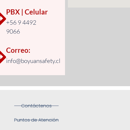
PBX | Celular
+56 9 4492
9066
Correo:
info@boyuansafety.cl
Contáctenos
Puntos de Atención