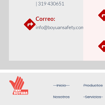
| 319 430651
Correo:
info@boyuansafety.com
Inicio
Productos
Nosotros
Servicios