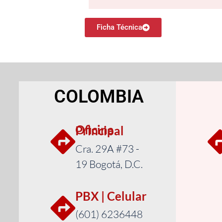
Ficha Técnica
COLOMBIA
Oficina Principal
Cra. 29A #73 -
19 Bogotá, D.C.
PBX | Celular
(601) 6236448